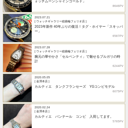
ォッチムーンシャインゴールド」
8646PV
2023.07.21
[ ウォッチギャラリー総曲輪フェリオ店 ]
2023年新作 40年ぶりの復活！タグ・ホイヤー「スキッパ
ー」
6587PV
2023.07.28
[ ウォッチギャラリー総曲輪フェリオ店 ]
腕元の華やかさ「セルペンティ」で魅せるブルガリの時
計
6244PV
2020.05.05
[ 金澤本店 ]
カルティエ タンクフランセーズ YGコンビモデル
6075PV
2020.02.24
[ 金澤本店 ]
カルティエ パンテール コンビ 入荷してます。
5765PV