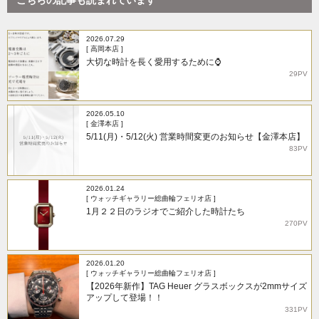
こちらの記事も読まれています
2026.07.29
[ 高岡本店 ]
大切な時計を長く愛用するために⌚
29PV
2026.05.10
[ 金澤本店 ]
5/11(月)・5/12(火) 営業時間変更のお知らせ【金澤本店】
83PV
2026.01.24
[ ウォッチギャラリー総曲輪フェリオ店 ]
1月２２日のラジオでご紹介した時計たち
270PV
2026.01.20
[ ウォッチギャラリー総曲輪フェリオ店 ]
【2026年新作】TAG Heuer グラスボックスが2mmサイズ
アップして登場！！
331PV