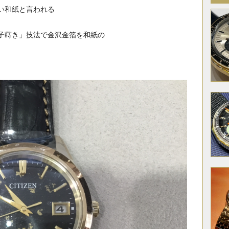
い和紙と言われる
子蒔き」技法で金沢金箔を和紙の