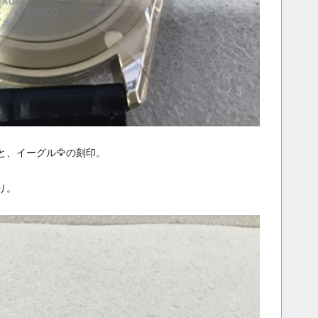
、イーグル🦅の刻印。
り。