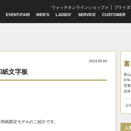
ウォッチオンラインショップ
ブライダ
EVENT/FAIR
MEN’S
LADIES’
SERVICE
CUSTOMER
2024.05.04
富
和紙文字板
富山
076
営業
定休
公
佐和紙限定モデルのご紹介です。
人