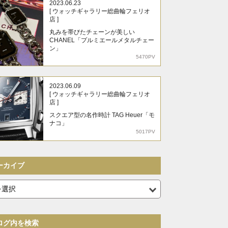
2023.06.23
[ ウォッチギャラリー総曲輪フェリオ
店 ]
丸みを帯びたチェーンが美しい
CHANEL「プルミエールメタルチェー
ン」
5470PV
2023.06.09
[ ウォッチギャラリー総曲輪フェリオ
店 ]
スクエア型の名作時計 TAG Heuer「モ
ナコ」
5017PV
ーカイブ
ログ内を検索