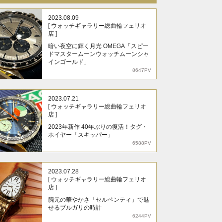
2023.08.09
[ ウォッチギャラリー総曲輪フェリオ
店 ]
暗い夜空に輝く月光 OMEGA「スピー
ドマスタームーンウォッチムーンシャ
インゴールド」
8647PV
2023.07.21
[ ウォッチギャラリー総曲輪フェリオ
店 ]
2023年新作 40年ぶりの復活！タグ・
ホイヤー「スキッパー」
6588PV
2023.07.28
[ ウォッチギャラリー総曲輪フェリオ
店 ]
腕元の華やかさ「セルペンティ」で魅
せるブルガリの時計
6244PV