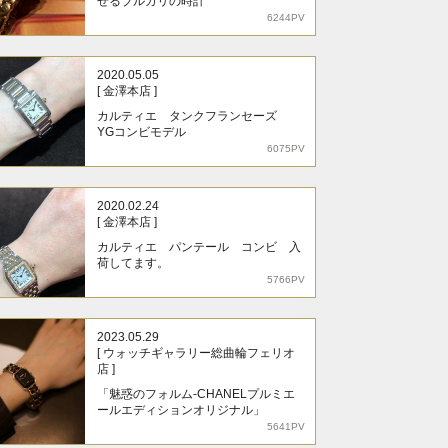
せるブルガリの時計
6244PV
2020.05.05
[ 金澤本店 ]
カルティエ タンクフランセーズ
YGコンビモデル
6075PV
2020.02.24
[ 金澤本店 ]
カルティエ パンテール コンビ 入
荷してます。
5766PV
2023.05.29
[ ウォッチギャラリー総曲輪フェリオ
店 ]
「魅惑のフォルム-CHANELプルミエ
ールエディションオリジナル」
5641PV