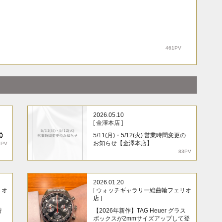
461PV
2026.05.10
[ 金澤本店 ]
⌚
5/11(月)・5/12(火) 営業時間変更の
お知らせ【金澤本店】
1PV
83PV
2026.01.20
リオ
[ ウォッチギャラリー総曲輪フェリオ
店 ]
時
【2026年新作】TAG Heuer グラス
ボックスが2mmサイズアップして登