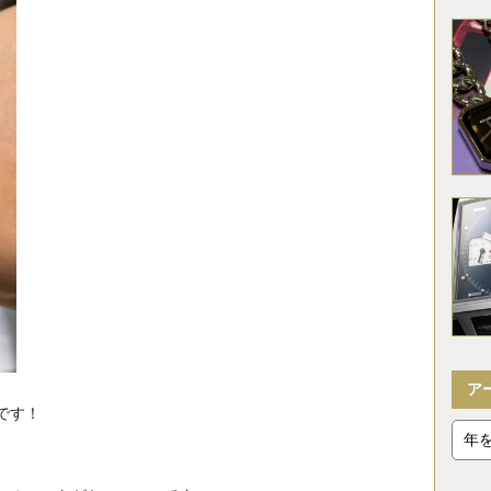
ア
です！