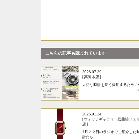
こちらの記事も読まれています
2026.07.29
[ 高岡本店 ]
大切な時計を長く愛用するために
3
2026.01.24
[ ウォッチギャラリー総曲輪フェ
店 ]
1月２２日のラジオでご紹介した
計たち