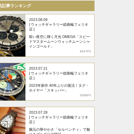
気記事ランキング
2023.08.09
[ ウォッチギャラリー総曲輪フェリオ
店 ]
暗い夜空に輝く月光 OMEGA「スピー
ドマスタームーンウォッチムーンシャ
インゴールド」
8647PV
2023.07.21
[ ウォッチギャラリー総曲輪フェリオ
店 ]
2023年新作 40年ぶりの復活！タグ・
ホイヤー「スキッパー」
6588PV
2023.07.28
[ ウォッチギャラリー総曲輪フェリオ
店 ]
腕元の華やかさ「セルペンティ」で魅