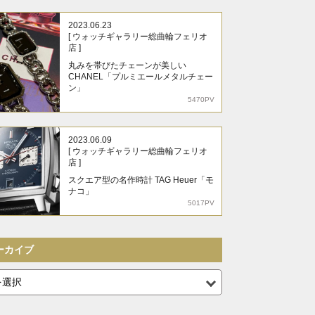
2023.06.23
[ ウォッチギャラリー総曲輪フェリオ
店 ]
丸みを帯びたチェーンが美しい
CHANEL「プルミエールメタルチェー
ン」
5470PV
2023.06.09
[ ウォッチギャラリー総曲輪フェリオ
店 ]
スクエア型の名作時計 TAG Heuer「モ
ナコ」
5017PV
ーカイブ