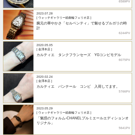
6589PV
2023.07.28
[ ウォッチギャラリー総曲輪フェリオ店 ]
腕元の華やかさ「セルペンティ」で魅せるブルガリの時
計
6244PV
2020.05.05
[ 金澤本店 ]
カルティエ タンクフランセーズ YGコンビモデル
6075PV
2020.02.24
[ 金澤本店 ]
カルティエ パンテール コンビ 入荷してます。
5766PV
2023.05.29
[ ウォッチギャラリー総曲輪フェリオ店 ]
「魅惑のフォルム-CHANELプルミエールエディションオ
リジナル」
5641PV