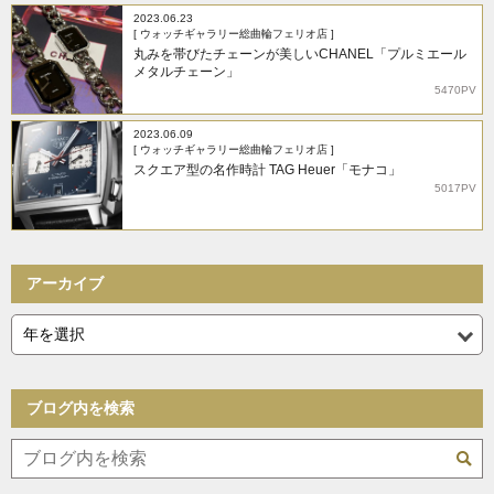
2023.06.23
[ ウォッチギャラリー総曲輪フェリオ店 ]
丸みを帯びたチェーンが美しいCHANEL「プルミエール
メタルチェーン」
5470PV
2023.06.09
[ ウォッチギャラリー総曲輪フェリオ店 ]
スクエア型の名作時計 TAG Heuer「モナコ」
5017PV
アーカイブ
ブログ内を検索