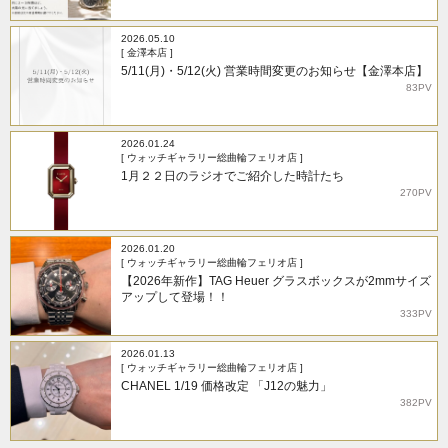
2026.05.10
[ 金澤本店 ]
5/11(月)・5/12(火) 営業時間変更のお知らせ【金澤本店】
83PV
2026.01.24
[ ウォッチギャラリー総曲輪フェリオ店 ]
1月２２日のラジオでご紹介した時計たち
270PV
2026.01.20
[ ウォッチギャラリー総曲輪フェリオ店 ]
【2026年新作】TAG Heuer グラスボックスが2mmサイズ
アップして登場！！
333PV
2026.01.13
[ ウォッチギャラリー総曲輪フェリオ店 ]
CHANEL 1/19 価格改定 「J12の魅力」
382PV