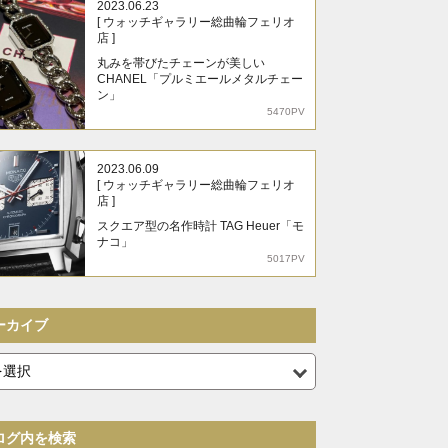
2023.06.23
[ ウォッチギャラリー総曲輪フェリオ
店 ]
丸みを帯びたチェーンが美しい
CHANEL「プルミエールメタルチェー
ン」
5470PV
2023.06.09
[ ウォッチギャラリー総曲輪フェリオ
店 ]
スクエア型の名作時計 TAG Heuer「モ
ナコ」
5017PV
ーカイブ
ログ内を検索