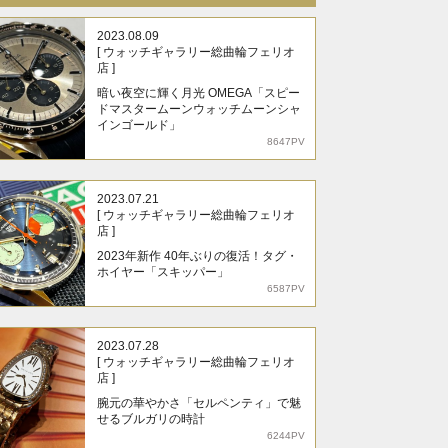
2023.08.09
[ ウォッチギャラリー総曲輪フェリオ
店 ]
暗い夜空に輝く月光 OMEGA「スピー
ドマスタームーンウォッチムーンシャ
インゴールド」
8647PV
2023.07.21
[ ウォッチギャラリー総曲輪フェリオ
店 ]
2023年新作 40年ぶりの復活！タグ・
ホイヤー「スキッパー」
6587PV
2023.07.28
[ ウォッチギャラリー総曲輪フェリオ
店 ]
腕元の華やかさ「セルペンティ」で魅
せるブルガリの時計
6244PV