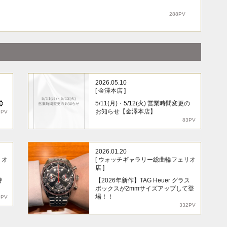
288PV
2026.05.10
[ 金澤本店 ]
⌚
5/11(月)・5/12(火) 営業時間変更の
お知らせ【金澤本店】
9PV
83PV
2026.01.20
リオ
[ ウォッチギャラリー総曲輪フェリオ
店 ]
時
【2026年新作】TAG Heuer グラス
ボックスが2mmサイズアップして登
場！！
0PV
332PV