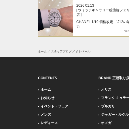
2026.01.13
[ ウォッチギャラリー総曲輪フェ
店 ]
CHANEL 1/19 価格改定 「J12の
力」
37
ホーム
スタッフブログ
クレドール
CONTENTS
BRAND 正規取り
ホーム
オリス
お知らせ
フランク ミュラ
イベント・フェア
ブルガリ
メンズ
ジャガー・ルクル
レディース
オメガ