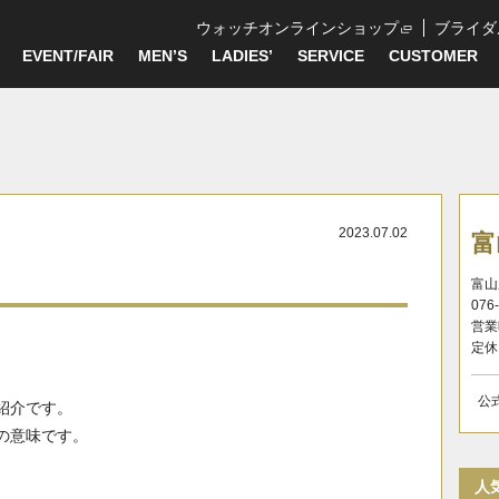
ウォッチオンラインショップ
ブライダ
EVENT/FAIR
MEN’S
LADIES’
SERVICE
CUSTOMER
2023.07.02
富
富山
076
営業
定休
公
紹介です。
』の意味です。
人