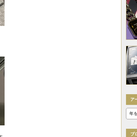
ア
ブ
す。