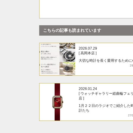
こちらの記事も読まれています
2026.07.29
[ 高岡本店 ]
大切な時計を長く愛用するために
2
2026.01.24
[ ウォッチギャラリー総曲輪フェ
店 ]
1月２２日のラジオでご紹介した
計たち
27