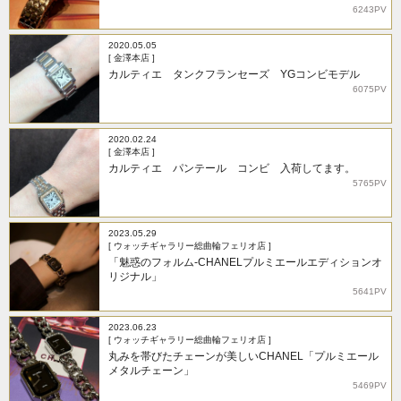
6243PV
2020.05.05
[ 金澤本店 ]
カルティエ タンクフランセーズ YGコンビモデル
6075PV
2020.02.24
[ 金澤本店 ]
カルティエ パンテール コンビ 入荷してます。
5765PV
2023.05.29
[ ウォッチギャラリー総曲輪フェリオ店 ]
「魅惑のフォルム-CHANELプルミエールエディションオ
リジナル」
5641PV
2023.06.23
[ ウォッチギャラリー総曲輪フェリオ店 ]
丸みを帯びたチェーンが美しいCHANEL「プルミエール
メタルチェーン」
5469PV