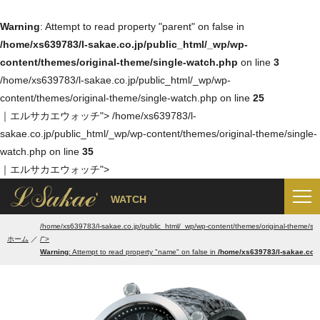
Warning
: Attempt to read property "parent" on false in
/home/xs639783/l-sakae.co.jp/public_html/_wp/wp-
content/themes/original-theme/single-watch.php
on line
3
/home/xs639783/l-sakae.co.jp/public_html/_wp/wp-
content/themes/original-theme/single-watch.php on line
25
｜エルサカエウォッチ">
/home/xs639783/l-
sakae.co.jp/public_html/_wp/wp-content/themes/original-theme/single-
watch.php on line
35
｜エルサカエウォッチ">
'
WATCH
/home/xs639783/l-sakae.co.jp/public_html/_wp/wp-content/themes/original-theme/sin
ホーム
/">
Warning
: Attempt to read property "name" on false in
/home/xs639783/l-sakae.co.j