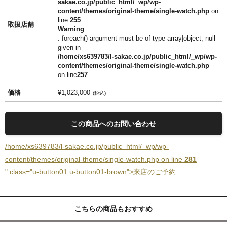
sakae.co.jp/public_html/_wp/wp-
content/themes/original-theme/single-watch.php
on
line
255
取扱店舗
Warning
: foreach() argument must be of type array|object, null
given in
/home/xs639783/l-sakae.co.jp/public_html/_wp/wp-
content/themes/original-theme/single-watch.php
on line
257
価格
¥1,023,000
税込
この商品へのお問い合わせ
/home/xs639783/l-sakae.co.jp/public_html/_wp/wp-
content/themes/original-theme/single-watch.php on line
281
" class="u-button01 u-button01-brown">来店のご予約
こちらの商品もおすすめ