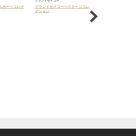
グランドセイコー
クレドール
スポーツコレク
グランドセイコーヘリテージコレ
クレドール 螺鈿ダ
クション