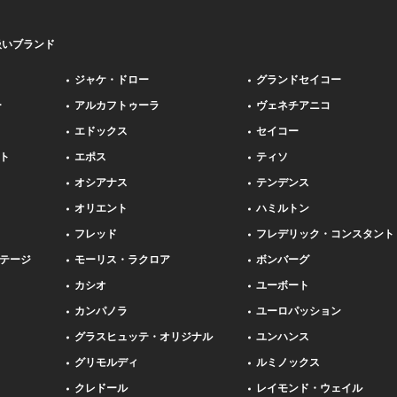
扱いブランド
ジャケ・ドロー
グランドセイコー
ー
アルカフトゥーラ
ヴェネチアニコ
エドックス
セイコー
ト
エポス
ティソ
オシアナス
テンデンス
オリエント
ハミルトン
フレッド
フレデリック・コンスタント
テージ
モーリス・ラクロア
ボンバーグ
カシオ
ユーボート
カンパノラ
ユーロパッション
グラスヒュッテ・オリジナル
ユンハンス
グリモルディ
ルミノックス
クレドール
レイモンド・ウェイル