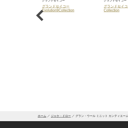
コー
グランドセイコー
グランドセイコー
コレクション
グランドセイコー
グランドセイコーEv
Evolution9Collection
Collection
ホーム
ジャケ・ドロー
グラン・ウール ミニット カンティエー