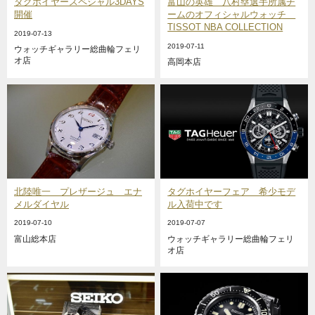
タグホイヤースペシャル3DAYS
富山の英雄 八村塁選手所属チ
開催
ームのオフィシャルウォッチ
TISSOT NBA COLLECTION
2019-07-13
2019-07-11
ウォッチギャラリー総曲輪フェリ
オ店
高岡本店
北陸唯一 プレザージュ エナ
タグホイヤーフェア 希少モデ
メルダイヤル
ル入荷中です
2019-07-10
2019-07-07
富山総本店
ウォッチギャラリー総曲輪フェリ
オ店