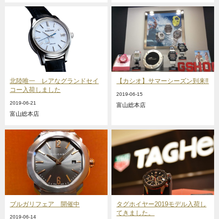
北陸唯一 レアなグランドセイ
【カシオ】サマーシーズン到来‼️
コー入荷しました
2019-06-15
2019-06-21
富山総本店
富山総本店
ブルガリフェア 開催中
タグホイヤー2019モデル入荷し
てきました。
2019-06-14