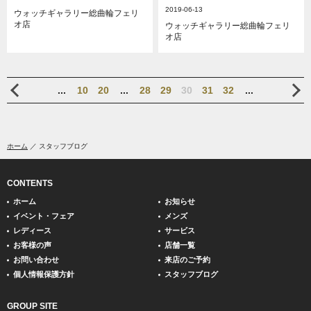
2019-06-13
ウォッチギャラリー総曲輪フェリ
オ店
ウォッチギャラリー総曲輪フェリ
オ店
...
10
20
...
28
29
30
31
32
...
ホーム
スタッフブログ
CONTENTS
ホーム
お知らせ
イベント・フェア
メンズ
レディース
サービス
お客様の声
店舗一覧
お問い合わせ
来店のご予約
個人情報保護方針
スタッフブログ
GROUP SITE