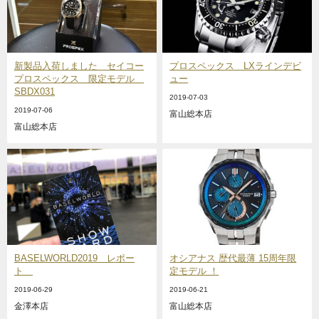
新製品入荷しました セイコー
プロスペックス LXラインデビ
プロスペックス 限定モデル
ュー
SBDX031
2019-07-03
2019-07-06
富山総本店
富山総本店
BASELWORLD2019 レポー
オシアナス 歴代最薄 15周年限
ト
定モデル ！
2019-06-29
2019-06-21
金澤本店
富山総本店