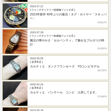
2023.07.21
[ ウォッチギャラリー総曲輪フェリオ店 ]
2023年新作 40年ぶりの復活！タグ・ホイヤー「スキッパ
ー」
6591PV
2023.07.28
[ ウォッチギャラリー総曲輪フェリオ店 ]
腕元の華やかさ「セルペンティ」で魅せるブルガリの時
計
6245PV
2020.05.05
[ 金澤本店 ]
カルティエ タンクフランセーズ YGコンビモデル
6075PV
2020.02.24
[ 金澤本店 ]
カルティエ パンテール コンビ 入荷してます。
5768PV
2023.05.29