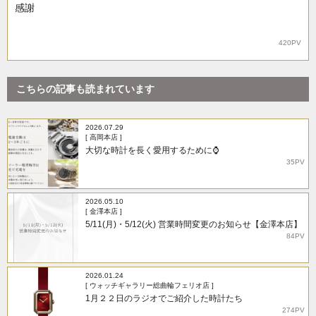
感謝
420PV
こちらの記事も読まれています
2026.07.29
[ 高岡本店 ]
大切な時計を長く愛用するために⌚
35PV
2026.05.10
[ 金澤本店 ]
5/11(月)・5/12(火) 営業時間変更のお知らせ【金澤本店】
84PV
2026.01.24
[ ウォッチギャラリー総曲輪フェリオ店 ]
1月２２日のラジオでご紹介した時計たち
274PV