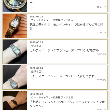
ー」
6587PV
2023.07.28
[ ウォッチギャラリー総曲輪フェリオ店 ]
腕元の華やかさ「セルペンティ」で魅せるブルガリの時
計
6244PV
2020.05.05
[ 金澤本店 ]
カルティエ タンクフランセーズ YGコンビモデル
6075PV
2020.02.24
[ 金澤本店 ]
カルティエ パンテール コンビ 入荷してます。
5765PV
2023.05.29
[ ウォッチギャラリー総曲輪フェリオ店 ]
「魅惑のフォルム-CHANELプルミエールエディションオ
リジナル」
5641PV