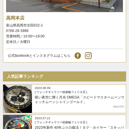
高岡本店
富山県高岡市京田632-1
0766-28-3988
営業時間／10:00〜19:00
定休日／火曜日
公式facebookとインスタグラムはこちら
人気記事ランキング
2023.08.09
[ ウォッチギャラリー総曲輪フェリオ店 ]
暗い夜空に輝く月光 OMEGA「スピードマスタームーンウ
ォッチムーンシャインゴールド」
8647PV
2023.07.21
[ ウォッチギャラリー総曲輪フェリオ店 ]
2023年新作 40年ぶりの復活！タグ・ホイヤー「スキッパ