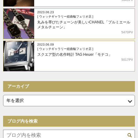
2023.06.23
[ ウォッチギャラリー総曲輪フェリオ店 ]
丸みを帯びたチェーンが美しいCHANEL「プルミエール
メタルチェーン」
5470PV
2023.06.09
[ ウォッチギャラリー総曲輪フェリオ店 ]
スクエア型の名作時計 TAG Heuer「モナコ」
5017PV
アーカイブ
ブログ内を検索