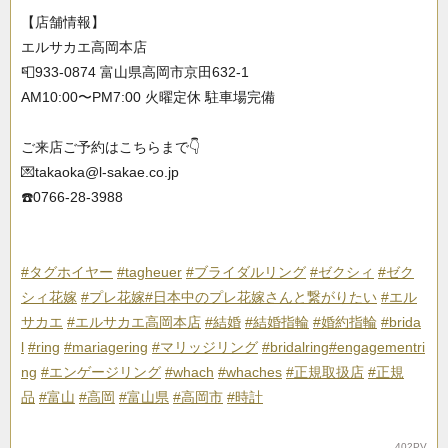
【店舗情報】
エルサカエ高岡本店
📮933-0874 富山県高岡市京田632-1
AM10:00〜PM7:00 火曜定休 駐車場完備
ご来店ご予約はこちらまで👇
💌takaoka@l-sakae.co.jp
☎️0766-28-3988
#タグホイヤー
#tagheuer
#ブライダルリング
#ゼクシィ
#ゼク
シィ花嫁
#プレ花嫁
#日本中のプレ花嫁さんと繋がりたい
#エル
サカエ
#エルサカエ高岡本店
#結婚
#結婚指輪
#婚約指輪
#brida
l
#ring
#mariagering
#マリッジリング
#bridalring
#engagementri
ng
#エンゲージリング
#whach
#whaches
#正規取扱店
#正規
品
#富山
#高岡
#富山県
#高岡市
#時計
402PV