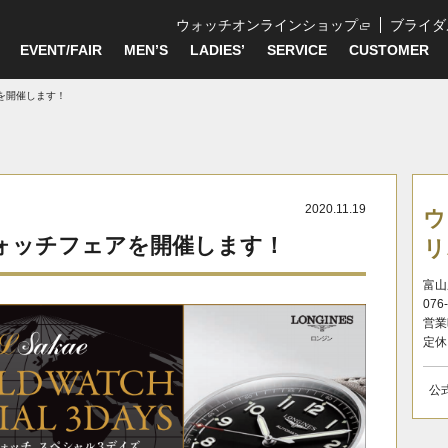
ウォッチオンラインショップ
ブライダ
EVENT/FAIR
MEN’S
LADIES’
SERVICE
CUSTOMER
を開催します！
2020.11.19
ウ
ォッチフェアを開催します！
リ
富山
076
営業
定休
公