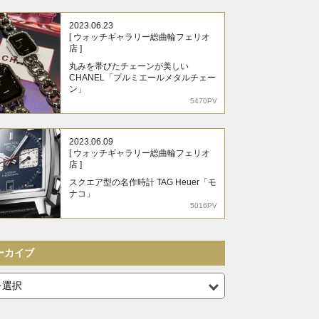
2023.06.23
[ ウォッチギャラリー総曲輪フェリオ
店 ]
丸みを帯びたチェーンが美しい
CHANEL「プルミエールメタルチェー
ン」
5470PV
2023.06.09
[ ウォッチギャラリー総曲輪フェリオ
店 ]
スクエア型の名作時計 TAG Heuer「モ
ナコ」
5016PV
ーカイブ