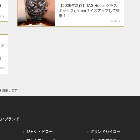
時
【2026年新作】TAG Heuer グラス
ボックスが2mmサイズアップして登
場！！
0PV
331PV
リオ
魅
8PV
を開催します！
扱いブランド
ジャケ・ドロー
グランドセイコー