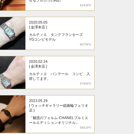
せるブルガリの時計
6243PV
2020.05.05
[ 金澤本店 ]
カルティエ タンクフランセーズ
YGコンビモデル
6075PV
2020.02.24
[ 金澤本店 ]
カルティエ パンテール コンビ 入
荷してます。
5765PV
2023.05.29
[ ウォッチギャラリー総曲輪フェリオ
店 ]
「魅惑のフォルム-CHANELプルミエ
ールエディションオリジナル」
5641PV