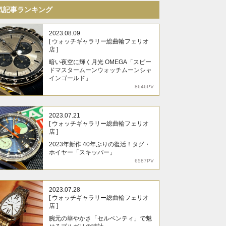
気記事ランキング
2023.08.09
[ ウォッチギャラリー総曲輪フェリオ
店 ]
暗い夜空に輝く月光 OMEGA「スピー
ドマスタームーンウォッチムーンシャ
インゴールド」
8646PV
2023.07.21
[ ウォッチギャラリー総曲輪フェリオ
店 ]
2023年新作 40年ぶりの復活！タグ・
ホイヤー「スキッパー」
6587PV
2023.07.28
[ ウォッチギャラリー総曲輪フェリオ
店 ]
腕元の華やかさ「セルペンティ」で魅