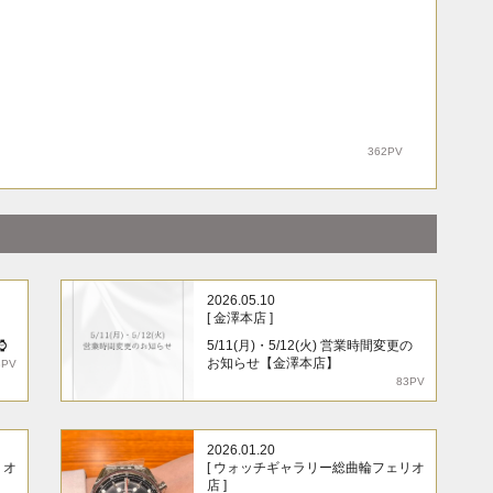
362PV
2026.05.10
[ 金澤本店 ]
⌚
5/11(月)・5/12(火) 営業時間変更の
お知らせ【金澤本店】
8PV
83PV
2026.01.20
リオ
[ ウォッチギャラリー総曲輪フェリオ
店 ]