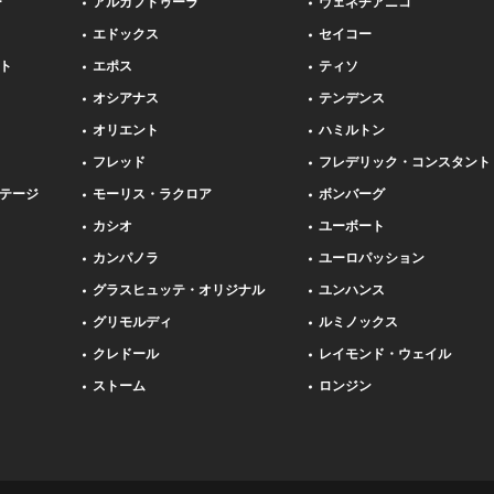
ー
アルカフトゥーラ
ヴェネチアニコ
エドックス
セイコー
ト
エポス
ティソ
オシアナス
テンデンス
オリエント
ハミルトン
フレッド
フレデリック・コンスタント
テージ
モーリス・ラクロア
ボンバーグ
カシオ
ユーボート
カンパノラ
ユーロパッション
グラスヒュッテ・オリジナル
ユンハンス
グリモルディ
ルミノックス
クレドール
レイモンド・ウェイル
ストーム
ロンジン