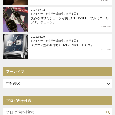
2023.06.23
[ ウォッチギャラリー総曲輪フェリオ店 ]
丸みを帯びたチェーンが美しいCHANEL「プルミエール
メタルチェーン」
5469PV
2023.06.09
[ ウォッチギャラリー総曲輪フェリオ店 ]
スクエア型の名作時計 TAG Heuer「モナコ」
5016PV
アーカイブ
ブログ内を検索