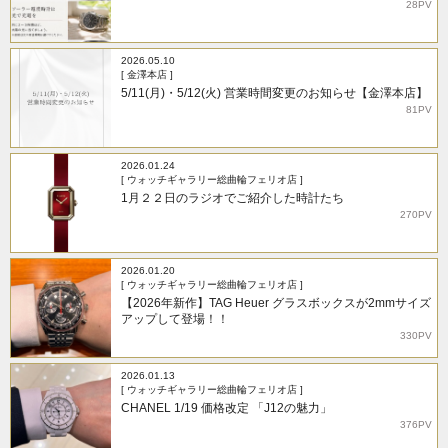
28PV
2026.05.10
[ 金澤本店 ]
5/11(月)・5/12(火) 営業時間変更のお知らせ【金澤本店】
81PV
2026.01.24
[ ウォッチギャラリー総曲輪フェリオ店 ]
1月２２日のラジオでご紹介した時計たち
270PV
2026.01.20
[ ウォッチギャラリー総曲輪フェリオ店 ]
【2026年新作】TAG Heuer グラスボックスが2mmサイズ
アップして登場！！
330PV
2026.01.13
[ ウォッチギャラリー総曲輪フェリオ店 ]
CHANEL 1/19 価格改定 「J12の魅力」
376PV