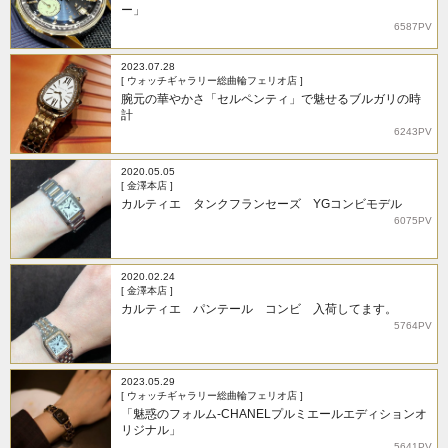
ー」
6587PV
2023.07.28
[ ウォッチギャラリー総曲輪フェリオ店 ]
腕元の華やかさ「セルペンティ」で魅せるブルガリの時
計
6243PV
2020.05.05
[ 金澤本店 ]
カルティエ タンクフランセーズ YGコンビモデル
6075PV
2020.02.24
[ 金澤本店 ]
カルティエ パンテール コンビ 入荷してます。
5764PV
2023.05.29
[ ウォッチギャラリー総曲輪フェリオ店 ]
「魅惑のフォルム-CHANELプルミエールエディションオ
リジナル」
5641PV