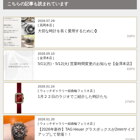
こちらの記事も読まれています
2026.07.29
[ 高岡本店 ]
大切な時計を長く愛用するために⌚
33PV
2026.05.10
[ 金澤本店 ]
5/11(月)・5/12(火) 営業時間変更のお知らせ【金澤本店】
83PV
2026.01.24
[ ウォッチギャラリー総曲輪フェリオ店 ]
1月２２日のラジオでご紹介した時計たち
270PV
2026.01.20
[ ウォッチギャラリー総曲輪フェリオ店 ]
【2026年新作】TAG Heuer グラスボックスが2mmサイズ
アップして登場！！
332PV