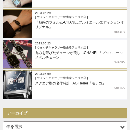
2023.05.29
[ ウォッチギャラリー総曲輪フェリオ店 ]
「魅惑のフォルム-CHANELプルミエールエディションオ
リジナル」
5641PV
2023.06.23
[ ウォッチギャラリー総曲輪フェリオ店 ]
丸みを帯びたチェーンが美しいCHANEL「プルミエール
メタルチェーン」
5470PV
2023.06.09
[ ウォッチギャラリー総曲輪フェリオ店 ]
スクエア型の名作時計 TAG Heuer「モナコ」
5017PV
アーカイブ