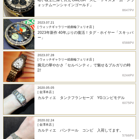
ォッチムーンシャインゴールド」
8647PV
2023.07.21
[ ウォッチギャラリー総曲輪フェリオ店 ]
2023年新作 40年ぶりの復活！タグ・ホイヤー「スキッパ
ー」
6588PV
2023.07.28
[ ウォッチギャラリー総曲輪フェリオ店 ]
腕元の華やかさ「セルペンティ」で魅せるブルガリの時
計
6244PV
2020.05.05
[ 金澤本店 ]
カルティエ タンクフランセーズ YGコンビモデル
6075PV
2020.02.24
[ 金澤本店 ]
カルティエ パンテール コンビ 入荷してます。
5766PV