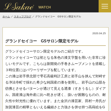
'
WATCH
ホーム
スタッフブログ
グランドセイコー GSサロン限定モデル
2020.04.25
グランドセイコー GSサロン限定モデル
グランドセイコーサロン限定モデルのご紹介です。
グランドセイコーでは初となる朱色の漆文字盤を用いた非常に珍
しいモデルです。こちらは新開発の手巻きムーブメントを搭載し
３時位置にはパワーリザーブを配しています。
この漆は岩手県北部で雫石高級時計工房と岩手山を挟んで対峙す
る浄法寺町で採れた希少な純国産の漆を使用し、岩手山の山肌を
彷彿とさせるパターンが透けて見える透漆（すきうるし）ダイア
ル。国産漆は海外産に比べ乾きが遅く、扱いが困難なものの、耐
久性や対光性に優れています。また金沢の漆芸家、田村一舟氏が
加賀漆芸の精華ともいえる繊細さと力強さを併せ持つ高蒔絵をG