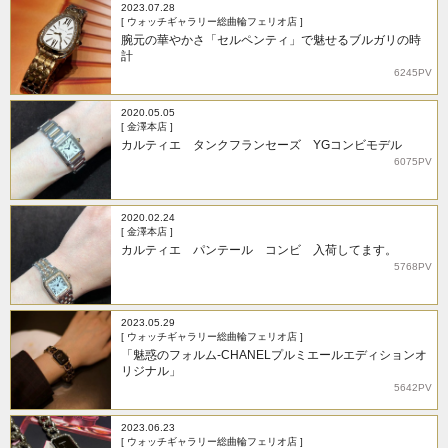
2023.07.28
[ ウォッチギャラリー総曲輪フェリオ店 ]
腕元の華やかさ「セルペンティ」で魅せるブルガリの時
計
6245PV
2020.05.05
[ 金澤本店 ]
カルティエ タンクフランセーズ YGコンビモデル
6075PV
2020.02.24
[ 金澤本店 ]
カルティエ パンテール コンビ 入荷してます。
5768PV
2023.05.29
[ ウォッチギャラリー総曲輪フェリオ店 ]
「魅惑のフォルム-CHANELプルミエールエディションオ
リジナル」
5642PV
2023.06.23
[ ウォッチギャラリー総曲輪フェリオ店 ]