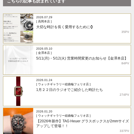
こちらの記事も読まれています
2026.07.29
[ 高岡本店 ]
大切な時計を長く愛用するために⌚
35PV
2026.05.10
[ 金澤本店 ]
5/11(月)・5/12(火) 営業時間変更のお知らせ【金澤本店】
84PV
2026.01.24
[ ウォッチギャラリー総曲輪フェリオ店 ]
1月２２日のラジオでご紹介した時計たち
274PV
2026.01.20
[ ウォッチギャラリー総曲輪フェリオ店 ]
【2026年新作】TAG Heuer グラスボックスが2mmサイズ
アップして登場！！
337PV