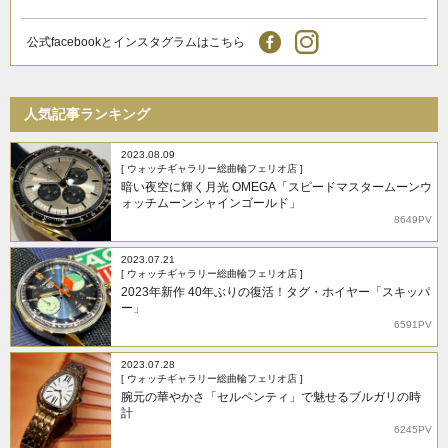
公式facebookとインスタグラムはこちら
人気記事ランキング
2023.08.09
[ ウォッチギャラリー総曲輪フェリオ店 ]
暗い夜空に輝く月光 OMEGA「スピードマスタームーンウ
ォッチムーンシャインゴールド」
8649PV
2023.07.21
[ ウォッチギャラリー総曲輪フェリオ店 ]
2023年新作 40年ぶりの復活！タグ・ホイヤー「スキッパ
ー」
6591PV
2023.07.28
[ ウォッチギャラリー総曲輪フェリオ店 ]
腕元の華やかさ「セルペンティ」で魅せるブルガリの時
計
6245PV