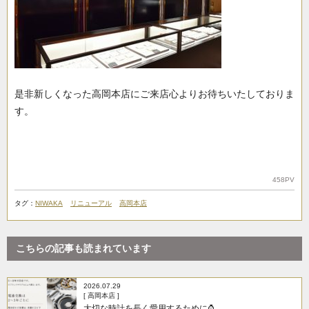
是非新しくなった高岡本店にご来店心よりお待ちいたしておりま
す。
458PV
タグ：
NIWAKA
リニューアル
高岡本店
こちらの記事も読まれています
2026.07.29
[ 高岡本店 ]
大切な時計を長く愛用するために⌚