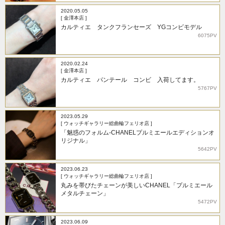
2020.05.05
[ 金澤本店 ]
カルティエ タンクフランセーズ YGコンビモデル
6075PV
2020.02.24
[ 金澤本店 ]
カルティエ パンテール コンビ 入荷してます。
5767PV
2023.05.29
[ ウォッチギャラリー総曲輪フェリオ店 ]
「魅惑のフォルム-CHANELプルミエールエディションオ
リジナル」
5642PV
2023.06.23
[ ウォッチギャラリー総曲輪フェリオ店 ]
丸みを帯びたチェーンが美しいCHANEL「プルミエール
メタルチェーン」
5472PV
2023.06.09