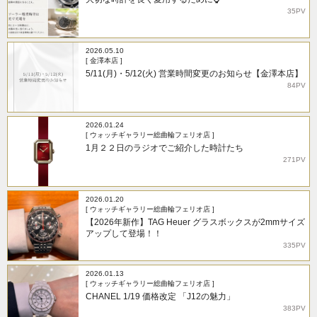
35PV
2026.05.10
[ 金澤本店 ]
5/11(月)・5/12(火) 営業時間変更のお知らせ【金澤本店】
84PV
2026.01.24
[ ウォッチギャラリー総曲輪フェリオ店 ]
1月２２日のラジオでご紹介した時計たち
271PV
2026.01.20
[ ウォッチギャラリー総曲輪フェリオ店 ]
【2026年新作】TAG Heuer グラスボックスが2mmサイズ
アップして登場！！
335PV
2026.01.13
[ ウォッチギャラリー総曲輪フェリオ店 ]
CHANEL 1/19 価格改定 「J12の魅力」
383PV