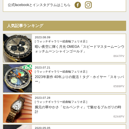
公式facebookとインスタグラムはこちら
人気記事ランキング
2023.08.09
[ ウォッチギャラリー総曲輪フェリオ店 ]
暗い夜空に輝く月光 OMEGA「スピードマスタームーンウ
ォッチムーンシャインゴールド」
8647PV
2023.07.21
[ ウォッチギャラリー総曲輪フェリオ店 ]
2023年新作 40年ぶりの復活！タグ・ホイヤー「スキッパ
ー」
6589PV
2023.07.28
[ ウォッチギャラリー総曲輪フェリオ店 ]
腕元の華やかさ「セルペンティ」で魅せるブルガリの時
計
6244PV
2020.05.05