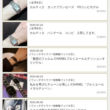
[ 金澤本店 ]
カルティエ タンクフランセーズ YGコンビモデル
6075PV
2020.02.24
[ 金澤本店 ]
カルティエ パンテール コンビ 入荷してます。
5766PV
2023.05.29
[ ウォッチギャラリー総曲輪フェリオ店 ]
「魅惑のフォルム-CHANELプルミエールエディションオ
リジナル」
5641PV
2023.06.23
[ ウォッチギャラリー総曲輪フェリオ店 ]
丸みを帯びたチェーンが美しいCHANEL「プルミエール
メタルチェーン」
5470PV
2023.06.09
[ ウォッチギャラリー総曲輪フェリオ店 ]