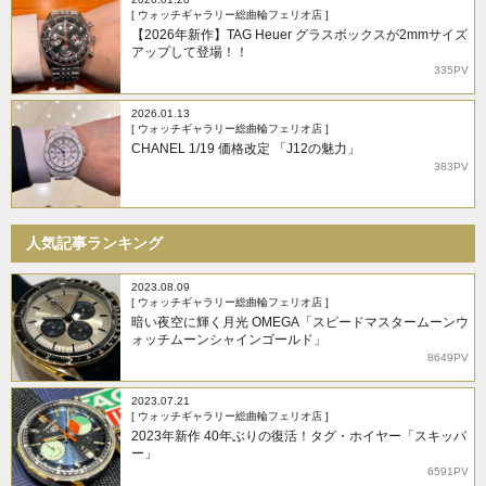
[ ウォッチギャラリー総曲輪フェリオ店 ]
【2026年新作】TAG Heuer グラスボックスが2mmサイズ
アップして登場！！
335PV
2026.01.13
[ ウォッチギャラリー総曲輪フェリオ店 ]
CHANEL 1/19 価格改定 「J12の魅力」
383PV
人気記事ランキング
2023.08.09
[ ウォッチギャラリー総曲輪フェリオ店 ]
暗い夜空に輝く月光 OMEGA「スピードマスタームーンウ
ォッチムーンシャインゴールド」
8649PV
2023.07.21
[ ウォッチギャラリー総曲輪フェリオ店 ]
2023年新作 40年ぶりの復活！タグ・ホイヤー「スキッパ
ー」
6591PV