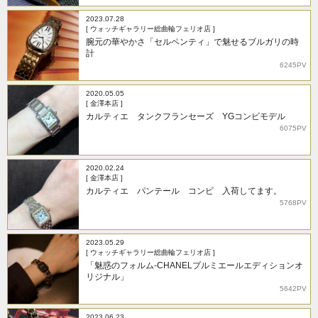
2023.07.28
[ ウォッチギャラリー総曲輪フェリオ店 ]
腕元の華やかさ「セルペンティ」で魅せるブルガリの時
計
6245PV
2020.05.05
[ 金澤本店 ]
カルティエ タンクフランセーズ YGコンビモデル
6075PV
2020.02.24
[ 金澤本店 ]
カルティエ パンテール コンビ 入荷してます。
5768PV
2023.05.29
[ ウォッチギャラリー総曲輪フェリオ店 ]
「魅惑のフォルム-CHANELプルミエールエディションオ
リジナル」
5642PV
2023.06.23