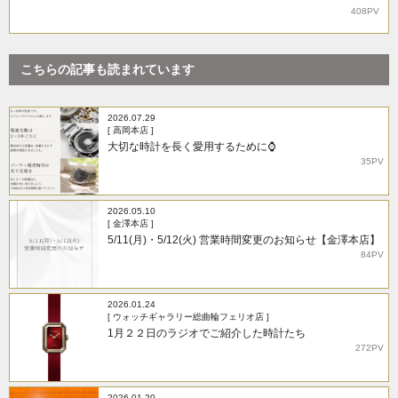
408PV
こちらの記事も読まれています
2026.07.29
[ 高岡本店 ]
大切な時計を長く愛用するために⌚
35PV
2026.05.10
[ 金澤本店 ]
5/11(月)・5/12(火) 営業時間変更のお知らせ【金澤本店】
84PV
2026.01.24
[ ウォッチギャラリー総曲輪フェリオ店 ]
1月２２日のラジオでご紹介した時計たち
272PV
2026.01.20