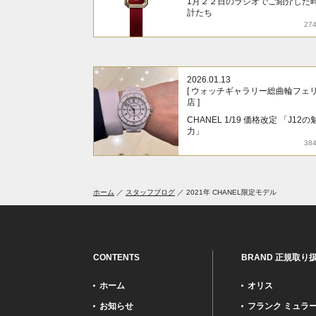
1月２２日のラジオでご紹介した
計たち
27
2026.01.13
[ ウォッチギャラリー総曲輪フェ
店 ]
CHANEL 1/19 価格改定 「J12の
力」
38
ホーム
スタッフブログ
2021年 CHANEL限定モデル
CONTENTS
BRAND 正規取り
ホーム
オリス
お知らせ
フランク ミュラ