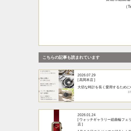
（Te
こちらの記事も読まれています
2026.07.29
[ 高岡本店 ]
大切な時計を長く愛用するために
3
2026.01.24
[ ウォッチギャラリー総曲輪フェ
店 ]