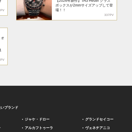
時
【2026年新作】TAG Heuer グラス
ボックスが2mmサイズアップして登
場！！
4PV
337PV
リオ
魅
4PV
扱いブランド
ジャケ・ドロー
グランドセイコー
ー
アルカフトゥーラ
ヴェネチアニコ