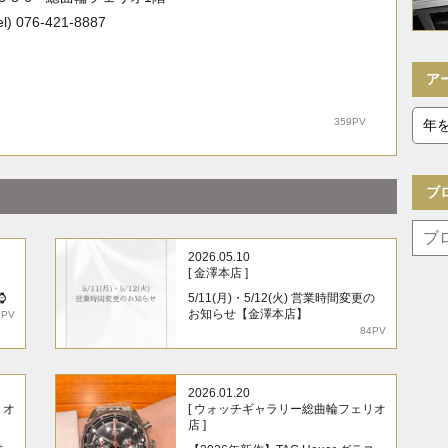
l) 076-421-8887
ア
359PV
ブ
2026.05.10
[ 金澤本店 ]
⌚
5/11(月)・5/12(火) 営業時間変更の
お知らせ【金澤本店】
7PV
84PV
2026.01.20
リオ
[ ウォッチギャラリー総曲輪フェリオ
店 ]