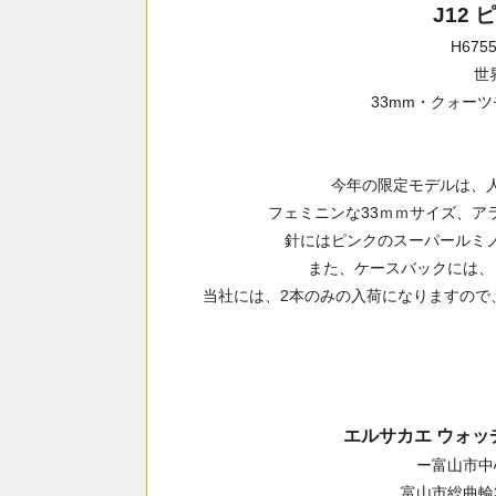
J12
H675
世
33mm・クォー
今年の限定モデルは、
フェミニンな33ｍｍサイズ、ア
針にはピンクのスーパールミ
また、ケースバックには、「Li
当社には、2本のみの入荷になりますので
エルサカエ ウォ
ー富山市中
富山市総曲輪3