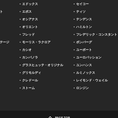
エドックス
セイコー
ト
エポス
ティソ
オシアナス
テンデンス
オリエント
ハミルトン
フレッド
フレデリック・コンスタント
テージ
モーリス・ラクロア
ボンバーグ
カシオ
ユーボート
カンパノラ
ユーロパッション
グラスヒュッテ・オリジナル
ユンハンス
グリモルディ
ルミノックス
クレドール
レイモンド・ウェイル
ストーム
ロンジン
PAGE TOP