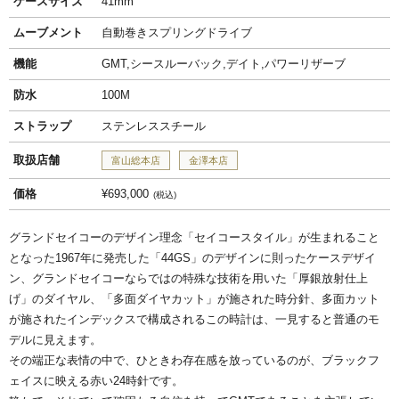
ケースサイズ
41mm
ムーブメント
自動巻きスプリングドライブ
機能
GMT,シースルーバック,デイト,パワーリザーブ
防水
100M
ストラップ
ステンレススチール
取扱店舗
富山総本店
金澤本店
価格
¥693,000
税込
グランドセイコーのデザイン理念「セイコースタイル」が生まれること
となった1967年に発売した「44GS」のデザインに則ったケースデザイ
ン、グランドセイコーならではの特殊な技術を用いた「厚銀放射仕上
げ」のダイヤル、「多面ダイヤカット」が施された時分針、多面カット
が施されたインデックスで構成されるこの時計は、一見すると普通のモ
デルに見えます。
その端正な表情の中で、ひときわ存在感を放っているのが、ブラックフ
ェイスに映える赤い24時針です。