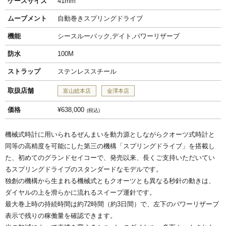
ケースサイズ
41mm
ムーブメント
自動巻きスプリングドライブ
機能
シースルーバック,デイト,パワーリザーブ
防水
100M
ストラップ
ステンレススチール
取扱店舗
富山総本店
金澤本店
価格
¥638,000
税込
機械式時計に用いられるぜんまいを動力源としながらクオーツ式時計と
同等の高精度を可能にした第三の機構「スプリングドライブ」を搭載し
た、初めてのグランドセイコーで、発売以来、長くご支持いただいてい
るスプリングドライブのスタンダードなモデルです。
独創の機構から生まれる機械式ともクオーツとも異なる秒針の動きは、
ダイヤルの上を滑らかに流れるスイープ運針です。
最大巻上時の持続時間は約72時間（約3日間）で、左下のパワーリザーブ
表示で残りの稼働量を確認できます。