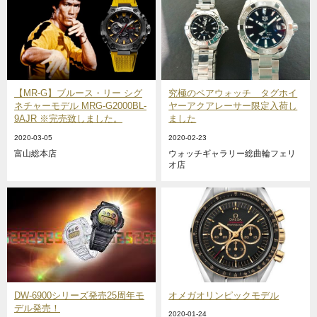
【MR-G】ブルース・リー シグ
究極のペアウォッチ タグホイ
ネチャーモデル MRG-G2000BL-
ヤーアクアレーサー限定入荷し
9AJR ※完売致しました。
ました
2020-03-05
2020-02-23
富山総本店
ウォッチギャラリー総曲輪フェリ
オ店
DW-6900シリーズ発売25周年モ
オメガオリンピックモデル
デル発売！
2020-01-24