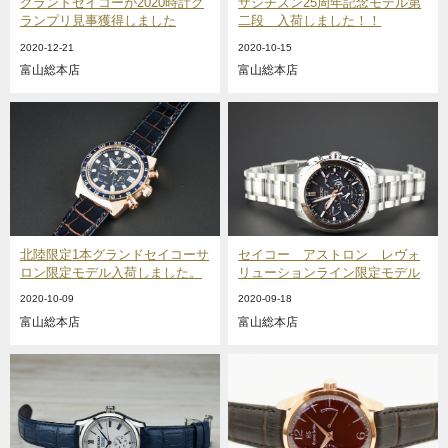
グランドセイコーが2020時計グ
ザシチズン25周年記念モデル第
ランプリ見事獲得しました
二段 入荷しました！！
2020-12-21
2020-10-15
富山総本店
富山総本店
北陸限定1本グランドセイコーサ
セイコー アストロン レヴォ
ロン限定モデル入荷しました。
リューションライン限定モデル
2020-10-09
2020-09-18
富山総本店
富山総本店