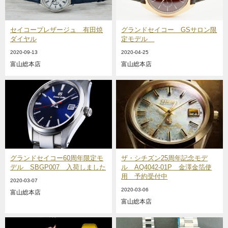
セイコープレザージュ 有田焼
グランドセイコー GSサロン限
ダイヤル
定モデル
2020-09-13
2020-04-25
富山総本店
富山総本店
グランドセイコー60周年限定モ
ザ・シチズン25周年記念モデ
デル SBGP007 入荷しました
ル AQ4042-01P 金澤金箔使
用 予約受付中
2020-03-07
2020-03-06
富山総本店
富山総本店