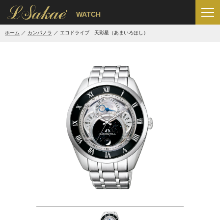
'
WATCH
ホーム
カンパノラ
エコドライブ 天彩星（あまいろほし）