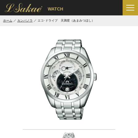
'
WATCH
ホーム
カンパノラ
エコ･ドライブ 天満星（あまみつほし）