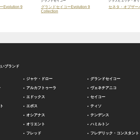
グランドセイコー
グラスヒュッテ・オリ
olution 9
グランドセイコーEvolution 9
セネタ・オブザー
Collection
扱いブランド
ジャケ・ドロー
グランドセイコー
ー
アルカフトゥーラ
ヴェネチアニコ
エドックス
セイコー
ト
エポス
ティソ
オシアナス
テンデンス
オリエント
ハミルトン
フレッド
フレデリック・コンスタント