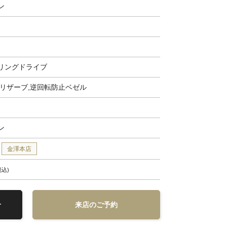
ン
リングドライブ
ーリザーブ,逆回転防止ベゼル
ン
金澤本店
税込
せ
来店のご予約