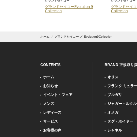
コー
グランドセイコー
グランドセイコー
llection
グランドセイコーEvolution 9
グランドセイコーEv
Collection
Collection
ホーム
グランドセイコー
Evolution9Collection
CONTENTS
BRAND 正規取り
ホーム
オリス
お知らせ
フランク ミュラ
イベント・フェア
ブルガリ
メンズ
ジャガー・ルクル
レディース
オメガ
サービス
タグ・ホイヤー
お客様の声
シャネル