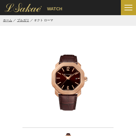
'
WATCH
ホーム
ブルガリ
オクト ローマ