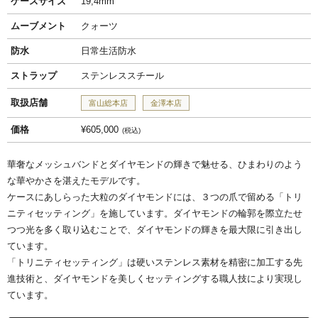
ケースサイズ
19,4mm
ムーブメント
クォーツ
防水
日常生活防水
ストラップ
ステンレススチール
取扱店舗
富山総本店
金澤本店
価格
¥605,000
税込
華奢なメッシュバンドとダイヤモンドの輝きで魅せる、ひまわりのよう
な華やかさを湛えたモデルです。
ケースにあしらった大粒のダイヤモンドには、３つの爪で留める「トリ
ニティセッティング」を施しています。ダイヤモンドの輪郭を際立たせ
つつ光を多く取り込むことで、ダイヤモンドの輝きを最大限に引き出し
ています。
「トリニティセッティング」は硬いステンレス素材を精密に加工する先
進技術と、ダイヤモンドを美しくセッティングする職人技により実現し
ています。