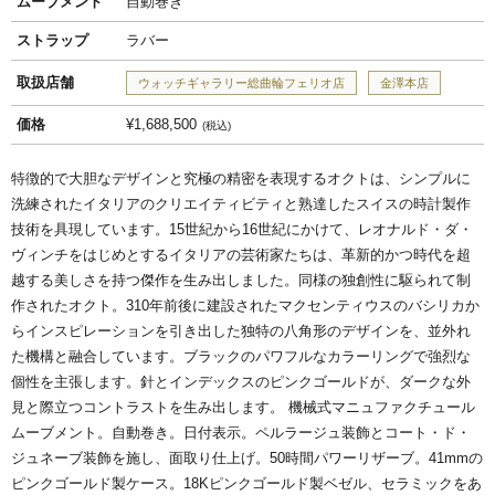
ムーブメント
自動巻き
ストラップ
ラバー
取扱店舗
ウォッチギャラリー総曲輪フェリオ店
金澤本店
価格
¥1,688,500
税込
特徴的で大胆なデザインと究極の精密を表現するオクトは、シンプルに
洗練されたイタリアのクリエイティビティと熟達したスイスの時計製作
技術を具現しています。15世紀から16世紀にかけて、レオナルド・ダ・
ヴィンチをはじめとするイタリアの芸術家たちは、革新的かつ時代を超
越する美しさを持つ傑作を生み出しました。同様の独創性に駆られて制
作されたオクト。310年前後に建設されたマクセンティウスのバシリカか
らインスピレーションを引き出した独特の八角形のデザインを、並外れ
た機構と融合しています。ブラックのパワフルなカラーリングで強烈な
個性を主張します。針とインデックスのピンクゴールドが、ダークな外
見と際立つコントラストを生み出します。 機械式マニュファクチュール
ムーブメント。自動巻き。日付表示。ペルラージュ装飾とコート・ド・
ジュネーブ装飾を施し、面取り仕上げ。50時間パワーリザーブ。41mmの
ピンクゴールド製ケース。18Kピンクゴールド製ベゼル、セラミックをあ