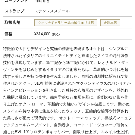
ムーブメント
自動巻き
ストラップ
ステンレススチール
取扱店舗
ウォッチギャラリー総曲輪フェリオ店
金澤本店
価格
¥814,000
税込
特徴的で大胆なデザインと究極の精密を表現するオクトは、シンプルに
洗練されたイタリアのクリエイティビティと熟達したスイスの時計製作
技術を具現しています。15世紀から16世紀にかけて、レオナルド・ダ・
ヴィンチをはじめとするイタリアの芸術家たちは、革新的かつ時代を超
越する美しさを持つ傑作を生み出しました。同様の独創性に駆られて制
作されたオクト。310年前後に建設されたマクセンティウスのバシリカか
らインスピレーションを引き出した独特の八角形のデザインを、並外れ
た機構と融合しています。幾何学的な八角形を基に、前例のない形を作
り上げたオクト ローマ。革新的で力強いデザインを披露します。動かぬ
スタイルを持つ本質に焦点を絞ったウォッチ。直線的な輪郭や計算され
た美しさが極めて現代的です。 オクト ローマ ウォッチ。機械式マニュフ
ァクチュールムーブメント。自動巻き。コート・ド・ジュネーブ装飾を
施したBVL 191ソロテンポキャリバー。面取り仕上げ、スネイル仕上げ。