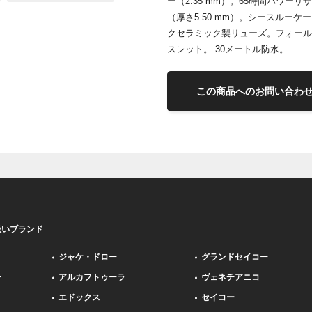
ー（2.35 mm）。65時間パワー
（厚さ5.50 mm）。シースルー
クセラミック製リューズ。フォール
スレット。 30メートル防水。
この商品へのお問い合わ
扱いブランド
ジャケ・ドロー
グランドセイコー
ー
アルカフトゥーラ
ヴェネチアニコ
エドックス
セイコー