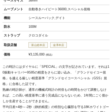
ケースサイズ
38mm
ムーブメント
自動巻きハイビート36000,スペシャル規格
機能
シースルーバック,デイト
防水
100M
ストラップ
クロコダイル
取扱店舗
富山総本店
金澤本店
価格
¥3,135,000
税込
この時計にはダイヤルに「SPECIAL」の文字が記されています。それは1
0振動キャリバー9S85の精度をさらに追い込み、「グランドセイコー規
格」を越える厳しい精度基準「グランドセイコースペシャル（GSS）規
格」に合格した証です。
熟練の時計師が、通常の機械式時計の何倍もの時間をかけて調整しなけ
れば、この高い精度基準に適う完成品にならないため、1年間にごく僅か
しか生産することができません。
平均日差+4秒～-2秒（静的精度）の特別な心臓部を守る18Kホワイトゴー