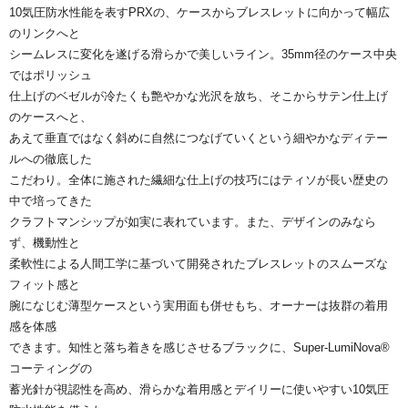
10気圧防水性能を表すPRXの、ケースからブレスレットに向かって幅広
のリンクへと
シームレスに変化を遂げる滑らかで美しいライン。35mm径のケース中央
ではポリッシュ
仕上げのベゼルが冷たくも艶やかな光沢を放ち、そこからサテン仕上げ
のケースへと、
あえて垂直ではなく斜めに自然につなげていくという細やかなディテー
ルへの徹底した
こだわり。全体に施された繊細な仕上げの技巧にはティソが長い歴史の
中で培ってきた
クラフトマンシップが如実に表れています。また、デザインのみなら
ず、機動性と
柔軟性による人間工学に基づいて開発されたブレスレットのスムーズな
フィット感と
腕になじむ薄型ケースという実用面も併せもち、オーナーは抜群の着用
感を体感
できます。知性と落ち着きを感じさせるブラックに、Super-LumiNova®
コーティングの
蓄光針が視認性を高め、滑らかな着用感とデイリーに使いやすい10気圧