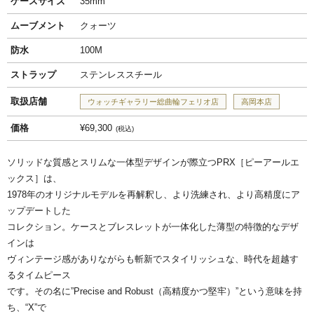
ケースサイズ
35mm
ムーブメント
クォーツ
防水
100M
ストラップ
ステンレススチール
取扱店舗
ウォッチギャラリー総曲輪フェリオ店
高岡本店
価格
¥69,300
税込
ソリッドな質感とスリムな一体型デザインが際立つPRX［ピーアールエ
ックス］は、
1978年のオリジナルモデルを再解釈し、より洗練され、より高精度にア
ップデートした
コレクション。ケースとブレスレットが一体化した薄型の特徴的なデザ
インは
ヴィンテージ感がありながらも斬新でスタイリッシュな、時代を超越す
るタイムピース
です。その名に”Precise and Robust（高精度かつ堅牢）”という意味を持
ち、“X”で