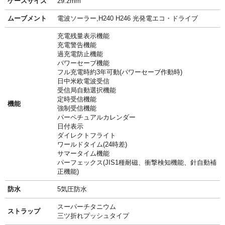
ケースサイズ
29.2mm
ムーブメント
電波ソーラー,H240 H246 光発電エコ・ドライブ
充電残量表示機能
充電警告機能
過充電防止機能
パワーセーブ機能
フル充電時約3年可動(パワーセーブ作動時)
日中米欧電波受信
受信局自動選択機能
定時受信機能
機能
強制受信機能
パーペチュアルカレンダー
日付表示
ダイレクトフライト
ワールドタイム(24時差)
サマータイム機能
パーフェックス(JIS1種耐磁、衝撃検知機能、針自動補
正機能)
防水
5気圧防水
スーパーチタニウム
ストラップ
三ツ折れプッシュタイプ