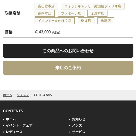
富山総本店
ウォッチギャラリー総曲輪フェリオ店
取扱店舗
高岡本店
ファボーレ店
金澤本店
イオンモールかほく店
砺波店
魚津店
価格
¥143,000
税込
この商品へのお問い合わせ
来店のご予約
ホーム
シチズン
EC1124-58A
CONTENTS
ホーム
お知らせ
イベント・フェア
メンズ
レディース
サービス