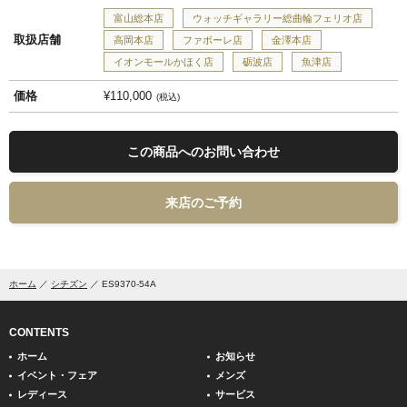
富山総本店
ウォッチギャラリー総曲輪フェリオ店
取扱店舗
高岡本店
ファボーレ店
金澤本店
イオンモールかほく店
砺波店
魚津店
価格
¥110,000
税込
この商品へのお問い合わせ
来店のご予約
ホーム
シチズン
ES9370-54A
CONTENTS
ホーム
お知らせ
イベント・フェア
メンズ
レディース
サービス