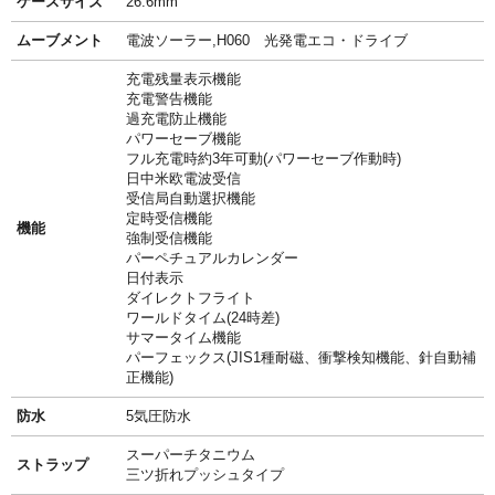
ケースサイズ
26.6mm
ムーブメント
電波ソーラー,H060 光発電エコ・ドライブ
充電残量表示機能
充電警告機能
過充電防止機能
パワーセーブ機能
フル充電時約3年可動(パワーセーブ作動時)
日中米欧電波受信
受信局自動選択機能
定時受信機能
機能
強制受信機能
パーペチュアルカレンダー
日付表示
ダイレクトフライト
ワールドタイム(24時差)
サマータイム機能
パーフェックス(JIS1種耐磁、衝撃検知機能、針自動補
正機能)
防水
5気圧防水
スーパーチタニウム
ストラップ
三ツ折れプッシュタイプ