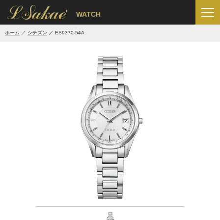
'
WATCH
ホーム
シチズン
ES9370-54A