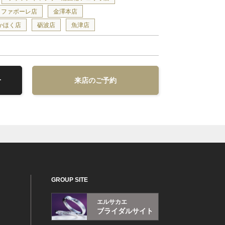
ファボーレ店
金澤本店
かほく店
砺波店
魚津店
せ
来店のご予約
GROUP SITE
エルサカエ
ブライダルサイト