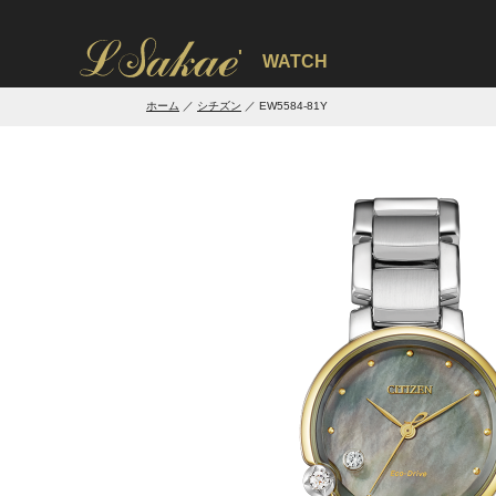
'
WATCH
ホーム
シチズン
EW5584-81Y