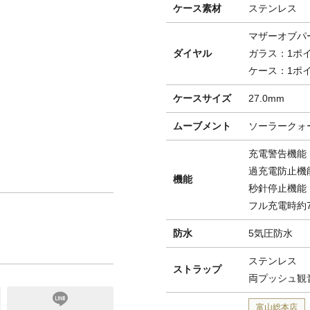
ケース素材
ステンレス
マザーオブパ
ダイヤル
ガラス：1ポ
ケース：1ポ
ケースサイズ
27.0mm
ムーブメント
ソーラークォー
充電警告機能
過充電防止機
機能
秒針停止機能
フル充電時約
防水
5気圧防水
ステンレス
ストラップ
両プッシュ観
富山総本店