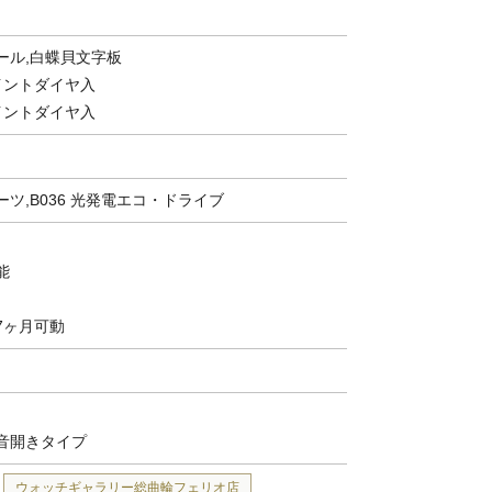
ール,白蝶貝文字板
イントダイヤ入
イントダイヤ入
ツ,B036 光発電エコ・ドライブ
能
7ヶ月可動
音開きタイプ
ウォッチギャラリー総曲輪フェリオ店