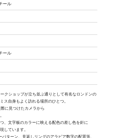
チール
チール
ィークショップが立ち並ぶ通りとして有名なロンドンの
ミス自身もよく訪れる場所のひとつ。
訪れた際に見つけたカメラから
。
つ、文字板のカラーに映える配色の差し色を針に
現しています。
ーパターン、見返しリングのアラビア数字の配置等、