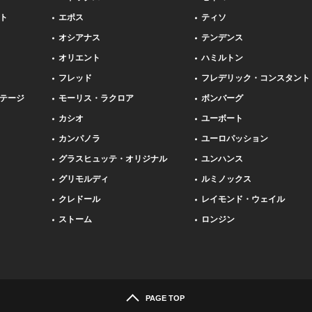
ト
エポス
ティソ
オシアナス
テンデンス
オリエント
ハミルトン
フレッド
フレデリック・コンスタント
テージ
モーリス・ラクロア
ボンバーグ
カシオ
ユーボート
カンパノラ
ユーロパッション
グラスヒュッテ・オリジナル
ユンハンス
グリモルディ
ルミノックス
クレドール
レイモンド・ウェイル
ストーム
ロンジン
PAGE TOP