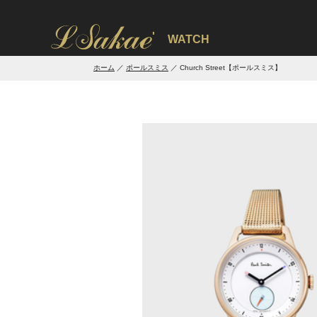
'
WATCH
ホーム
ポールスミス
Church Street【ポールスミス】