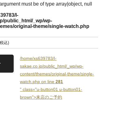
 argument must be of type array|object, null
39783/l-
jp/public_html/_wp/wp-
hemes/original-theme/single-watch.php
税込
/home/xs639783/l-
せ
sakae.co.jp/public_html/_wp/wp-
content/themes/original-theme/single-
watch.php on line
281
" class="u-button01 u-button01-
brown">来店のご予約