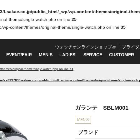
/l-sakae.co.jp/public_html/_wp/wp-content/themes/original-them
inal-theme/single-watch.php on line
25
p/wp-content/themes/original-theme/single-watch.php on line
35
ウォッチオンラインショップ
ブライダ
EVENT/FAIR
MEN’S
LADIES’
SERVICE
CUSTOMER
/themes/original-theme/single-watch.php on line
51
e/xs639783/l-sakae.co.jp/public_html/_wp/wp-content/themes/original-theme/single-watch.
ガランテ SBLM001
MEN'S
ブランド