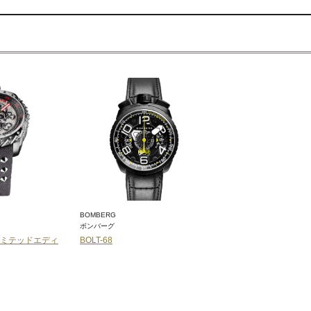
BOMBERG
CAMPANOLA
ボンバーグ
カンパノラ
ス リミテッドエディ
BOLT-68
深緋(こきあけ)