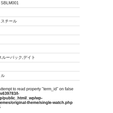
BLM001
ススチール
ースルーバック,デイト
イル
Attempt to read property "term_id" on false
s639783/l-
jp/public_html/_wp/wp-
hemes/original-theme/single-watch.php
5