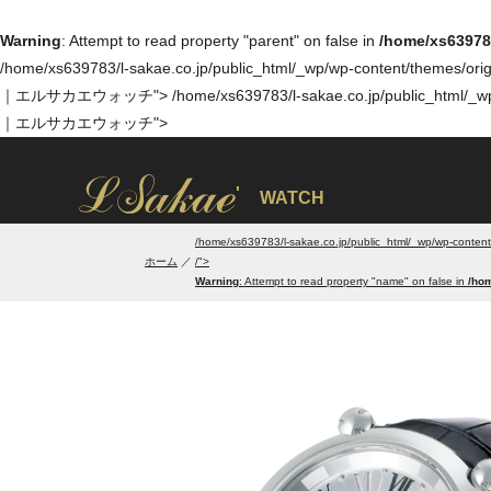
Warning
: Attempt to read property "parent" on false in
/home/xs639783
/home/xs639783/l-sakae.co.jp/public_html/_wp/wp-content/themes/orig
｜エルサカエウォッチ">
/home/xs639783/l-sakae.co.jp/public_html/_w
｜エルサカエウォッチ">
'
WATCH
/home/xs639783/l-sakae.co.jp/public_html/_wp/wp-content
ホーム
/">
Warning
: Attempt to read property "name" on false in
/hom