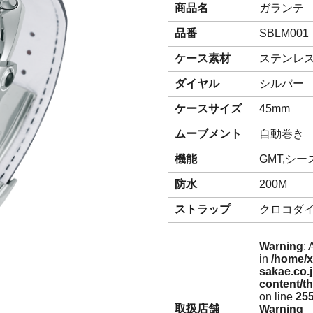
商品名
ガランテ S
品番
SBLM001
ケース素材
ステンレ
ダイヤル
シルバー
ケースサイズ
45mm
ムーブメント
自動巻き
機能
GMT,シ
防水
200M
ストラップ
クロコダ
Warning
: 
in
/home/x
sakae.co.
content/t
on line
25
取扱店舗
Warning