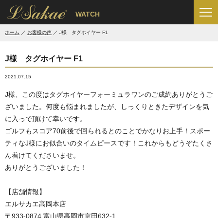
'
WATCH
ホーム
お客様の声
J様 タグホイヤー F1
J様 タグホイヤー F1
2021.07.15
J様、この度はタグホイヤーフォーミュラワンのご成約ありがとうご
ざいました。何度も悩まれましたが、しっくりときたデザインを気
に入っで頂けて幸いです。
ゴルフもスコア70前後で回られるとのことでかなりお上手！スポー
ティなJ様にお似合いのタイムピースです！これからもどうぞたくさ
ん着けてくださいませ。
ありがとうございました！
【店舗情報】
エルサカエ高岡本店
〒933-0874 富山県高岡市京田632-1