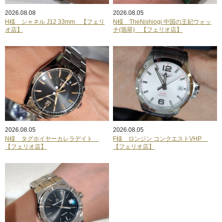
2026.08.08
2026.08.05
H様 シャネル J12 33mm 【フェリ
N様 TheNishiogi 中国の王妃ウォッ
オ店】
チ(翡翠) 【フェリオ店】
2026.08.05
2026.08.05
N様 タグホイヤーカレラデイト
F様 ロンジン コンクエストVHP
【フェリオ店】
【フェリオ店】