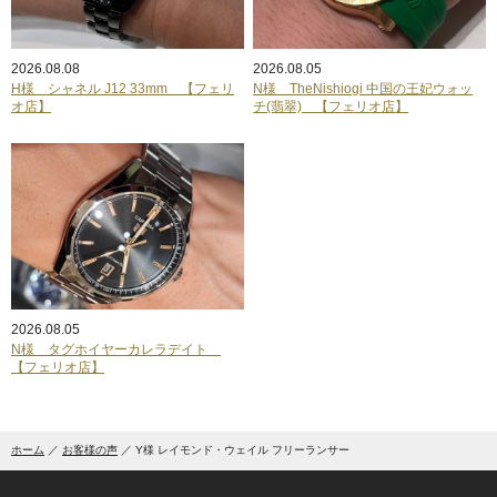
2026.08.08
2026.08.05
H様 シャネル J12 33mm 【フェリ
N様 TheNishiogi 中国の王妃ウォッ
オ店】
チ(翡翠) 【フェリオ店】
2026.08.05
N様 タグホイヤーカレラデイト
【フェリオ店】
ホーム
お客様の声
Y様 レイモンド・ウェイル フリーランサー