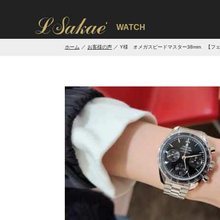
'
WATCH
ホーム
お客様の声
Y様 オメガスピードマスター38mm 【フ