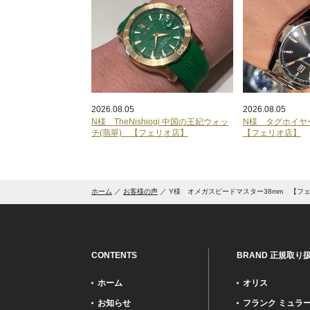
2026.08.05
2026.08.05
N様 TheNishiogi 中国の王妃ウォッ
N様 タグホイ
チ(翡翠) 【フェリオ店】
【フェリオ店】
ホーム
お客様の声
Y様 オメガスピードマスター38mm 【フ
CONTENTS
BRAND 正規取り
ホーム
オリス
お知らせ
フランク ミュラ