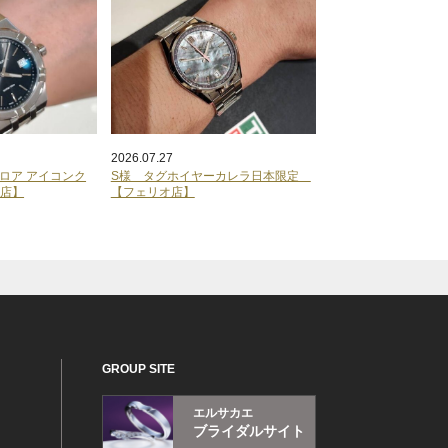
2026.07.27
ロア アイコンク
S様 タグホイヤーカレラ日本限定
オ店】
【フェリオ店】
GROUP SITE
エルサカエ
ブライダルサイト