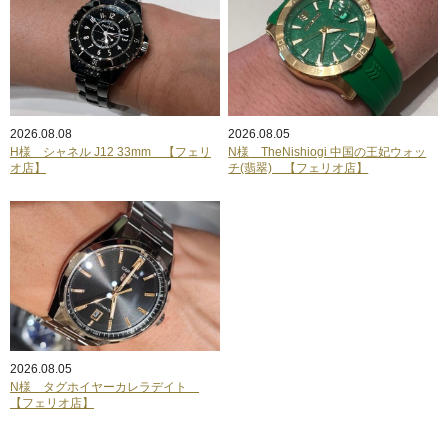
2026.08.08
2026.08.05
H様 シャネル J12 33mm 【フェリ
N様 TheNishiogi 中国の王妃ウォッ
オ店】
チ(翡翠) 【フェリオ店】
2026.08.05
N様 タグホイヤーカレラデイト
【フェリオ店】