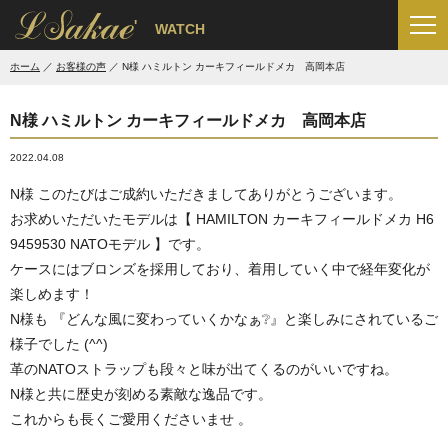
'
WATCH
ホーム
お客様の声
N様 ハミルトン カーキフィールドメカ 高岡本店
N様 ハミルトン カーキフィールドメカ 高岡本店
2022.04.08
N様 このたびはご成約いただきましてありがとうございます。
お求めいただいたモデルは【 HAMILTON カーキフィールドメカ H6
9459530 NATOモデル 】です。
ケースにはブロンズを採用しており、着用していく中で経年変化が
楽しめます！
N様も 『どんな風に変わっていくかなぁ❔』と楽しみにされているご
様子でした (^^)
革のNATOストラップも段々と味が出てくるのがいいですね。
N様と共に歴史が刻める素敵な逸品です。
これからも長くご愛用くださいませ 。