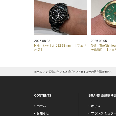
2026.08.08
2026.08.05
H様 シャネル J12 33mm 【フェリ
N様 TheNishi
オ店】
チ(翡翠) 【フェ
ホーム
お客様の声
K.Y様グランドセイコー60周年記念モデル
CONTENTS
BRAND 正規取り
ホーム
オリス
お知らせ
フランク ミュラ