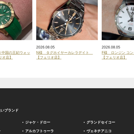
2026.08.05
2026.08.05
ogi 中国の王妃ウォッ
N様 タグホイヤーカレラデイト
F様 ロンジン コ
リオ店】
【フェリオ店】
【フェリオ店】
扱いブランド
ジャケ・ドロー
グランドセイコー
ー
アルカフトゥーラ
ヴェネチアニコ