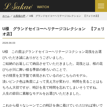
'
WATCH
ホーム
お客様の声
U様 グランドセイコーヘリテージコレクション 【フェリオ店】
U様 グランドセイコーヘリテージコレクション 【フェリ
オ店】
2026.06.03
U様 この度はグランドセイコーヘリテージコクション花筏をお選
びいただき誠にありがとうございました。
ご結納のお返しにて納品させていただきました。花筏とは、桜の花
びらが川に舞い積る季節の移ろいのことで、
その情景を文字盤で表現されているのがこちらのモデル。
淡いピンク色は角度によって見え方が変わり、時間を見ることはも
ちろん大切ですが、時計を見て時間を忘れてしまいそうですね。
人生の節目に素敵なモデルをお選びいただきました。
これから様々なシーンでこの時計を身に着けていただければ幸いで