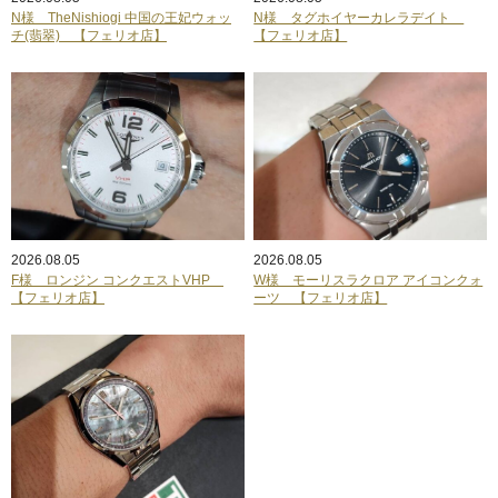
N様 TheNishiogi 中国の王妃ウォッ
N様 タグホイヤーカレラデイト
チ(翡翠) 【フェリオ店】
【フェリオ店】
2026.08.05
2026.08.05
F様 ロンジン コンクエストVHP
W様 モーリスラクロア アイコンクォ
【フェリオ店】
ーツ 【フェリオ店】