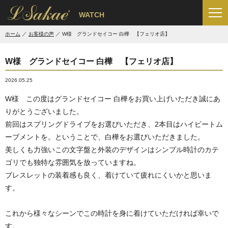
'
WATCH
ホーム
お客様の声
W様 グランドセイコー 白樺 【フェリオ店】
W様 グランドセイコー 白樺 【フェリオ店】
2026.05.25
W様 この度はグランドセイコー 白樺をお買い上げいただき誠にあ
りがとうございました。
前回はスプリングドライブをお選びいただき、2本目はハイビートム
ーブメントを。ということで、白樺をお選びいただきました。
美しくも力強いこの文字盤と外装のデザインはシンプル時計のカテ
ゴリでも独特な雰囲気を放っていますね。
ブレスレットの装着感も良く、着けていて疲れにくいかと思いま
す。
これから様々なシーンでこの時計を身に着けていただければ幸いで
す。