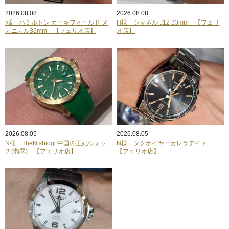
2026.08.08
2026.08.08
I様 ハミルトン カーキフィールド メ
H様 シャネル J12 33mm 【フェリ
カニカル36mm 【フェリオ店】
オ店】
2026.08.05
2026.08.05
N様 TheNishiogi 中国の王妃ウォッ
N様 タグホイヤーカレラデイト
チ(翡翠) 【フェリオ店】
【フェリオ店】