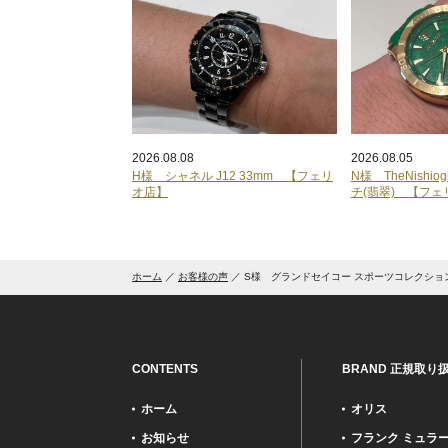
2026.08.08
2026.08.05
H様 シャネル J12 33mm 【フェリ
N様 TheNishi
オ店】
チ(翡翠) 【フェ
ホーム
お客様の声
S様 グランドセイコー スポーツコレクショ
CONTENTS
BRAND 正規取り
ホーム
オリス
お知らせ
フランク ミュラ