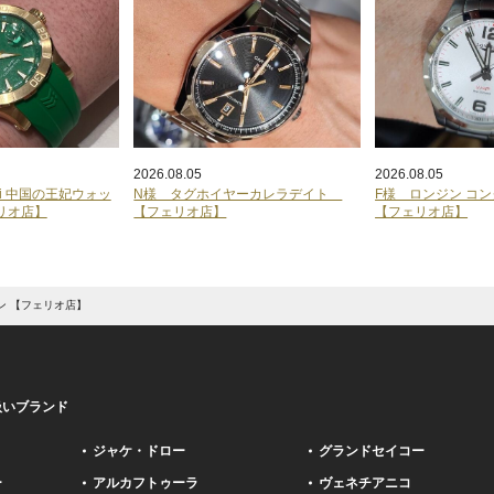
2026.08.05
2026.08.05
ogi 中国の王妃ウォッ
N様 タグホイヤーカレラデイト
F様 ロンジン コ
リオ店】
【フェリオ店】
【フェリオ店】
ン 【フェリオ店】
扱いブランド
ジャケ・ドロー
グランドセイコー
ー
アルカフトゥーラ
ヴェネチアニコ