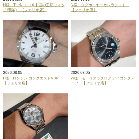
N様 TheNishiogi 中国の王妃ウォッ
N様 タグホイヤーカレラデイト
チ(翡翠) 【フェリオ店】
【フェリオ店】
2026.08.05
2026.08.05
F様 ロンジン コンクエストVHP
W様 モーリスラクロア アイコンクォ
【フェリオ店】
ーツ 【フェリオ店】