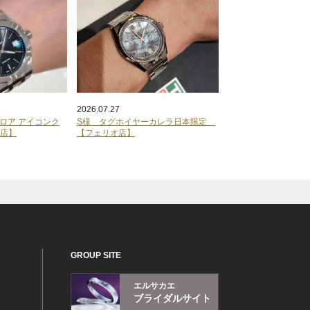
2026.07.27
ロア アイコンク
S様 タグホイヤーカレラ日本限定
オ店】
【フェリオ店】
GROUP SITE
エルサカエ
ブライダルサイト