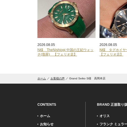
2026.08.05
2026.08.05
N様 TheNishiogi 中国の王妃ウォッ
N様 タグホイ
チ(翡翠) 【フェリオ店】
【フェリオ店】
ホーム
お客様の声
Grand Seiko S様 高岡本店
CONTENTS
BRAND 正規取り
ホーム
オリス
お知らせ
フランク ミュラ