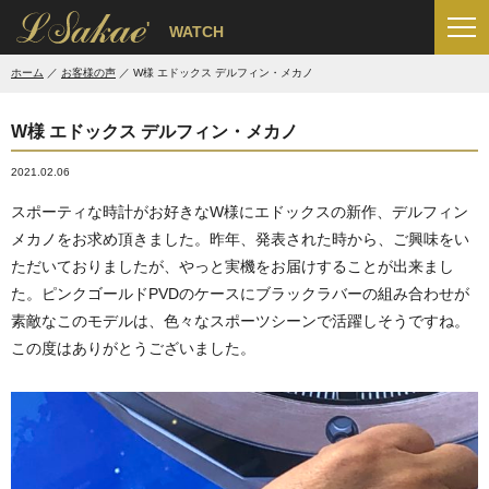
'
WATCH
ホーム
お客様の声
W様 エドックス デルフィン・メカノ
W様 エドックス デルフィン・メカノ
2021.02.06
スポーティな時計がお好きなW様にエドックスの新作、デルフィン
メカノをお求め頂きました。昨年、発表された時から、ご興味をい
ただいておりましたが、やっと実機をお届けすることが出来まし
た。ピンクゴールドPVDのケースにブラックラバーの組み合わせが
素敵なこのモデルは、色々なスポーツシーンで活躍しそうですね。
この度はありがとうございました。