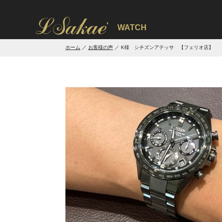
'
WATCH
ホーム
お客様の声
K様 シチズンアテッサ 【フェリオ店】