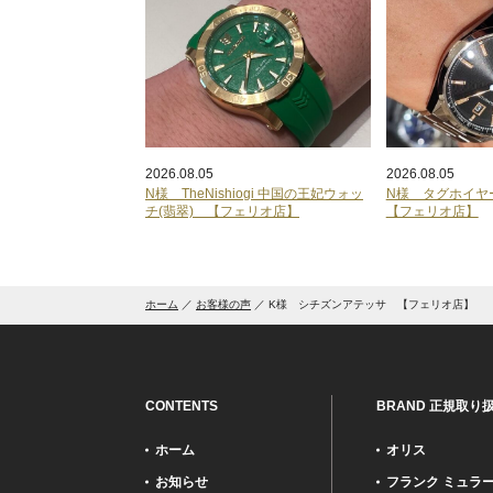
2026.08.05
2026.08.05
N様 TheNishiogi 中国の王妃ウォッ
N様 タグホイ
チ(翡翠) 【フェリオ店】
【フェリオ店】
ホーム
お客様の声
K様 シチズンアテッサ 【フェリオ店】
CONTENTS
BRAND 正規取り
ホーム
オリス
お知らせ
フランク ミュラ