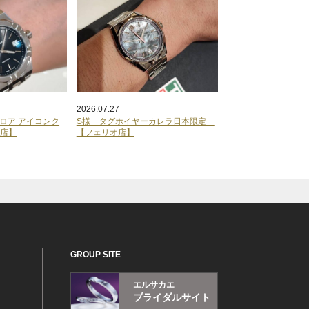
2026.07.27
ロア アイコンク
S様 タグホイヤーカレラ日本限定
オ店】
【フェリオ店】
GROUP SITE
エルサカエ
ブライダルサイト